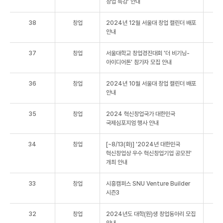
창업 특강' 안내
38
창업
2024년 12월 서울대 창업 캘린더 배포
안내
37
창업
서울대학교 창업경진대회 '더 비기닝-
아이디어톤' 참가자 모집 안내
36
창업
2024년 10월 서울대 창업 캘린더 배포
안내
35
창업
2024 혁신창업국가 대한민국
국제심포지엄 행사 안내
34
창업
[~8/13(화)] '2024년 대한민국
혁신창업상 우수 혁신창업기업 공모전'
개최 안내
33
창업
시흥캠퍼스 SNU Venture Builder
시즌3
32
창업
2024년도 대학(원)생 창업동아리 모집
안내