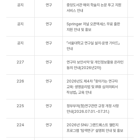
공지
연구
중앙도서관 해외 학술지 논문 투고 지원
서비스 안내
공지
연구
Springer 저널 오픈액세스 무료 출판
지원 안내 및 홍보
공지
연구
「서울대학교 연구실 설치·운영 가이드」
안내
227
연구
연구자 보안서약 및 개인정보활용 온라인
동의 안내(2026년2차)
226
연구
2026년도 제4차 「찾아가는 연구자
교육: 생명윤리법 및 IRB 심의의뢰서
작성법」 교육 안내
225
연구
정부부처(청)연구관련 규정 개정 사항
안내(2026.07.01.~07.31.)
224
연구
2026년 SNU 그랜드퀘스트 챌린지
프로그램 '탐색연구' 설명회 안내 및 홍보