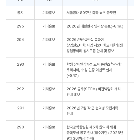
공지
기타홍보
서울공대 80주년 축하 쇼츠 공모전
295
기타홍보
2026년 대한민국 인재상 홍보(~8.19.)
294
기타홍보
2026년도「실험실 특화형
창업선도대학」사업 서울대학교 대학원생
창업동아리 상시모집 안내 및 홍보
293
기타홍보
학생 장애인식개선 교육 콘텐츠 「달달한
우리사이」 수강 인증 이벤트 실시
(~8/31)
292
기타홍보
2026 공우(STEM) 비전박람회 개최
안내 홍보
291
기타홍보
2026년 7월 각 군 현역병 모집계획
안내
290
기타홍보
한국공학한림원 제5회 원익 차세대
공학도상 공고 안내(접수기한 : 2026년
9월 30일(금)까지)