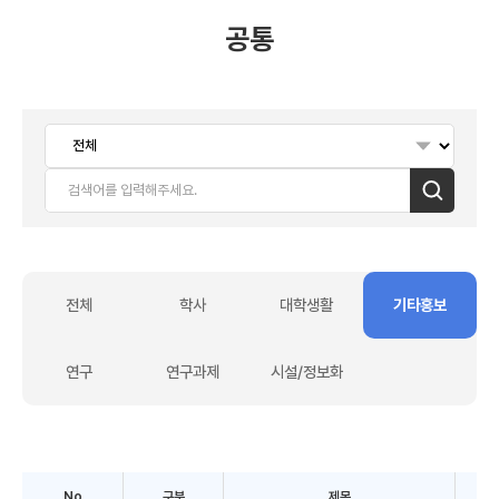
공통
검색
전체
학사
대학생활
기타홍보
연구
연구과제
시설/정보화
No
구분
제목