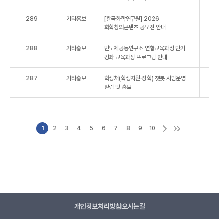
289
기타홍보
[한국화학연구원] 2026
화학창의콘텐츠 공모전 안내
288
기타홍보
반도체공동연구소 연합교육과정 단기
강좌 교육과정 프로그램 안내
287
기타홍보
학생처(학생지원·장학) 챗봇 시범운영
알림 및 홍보
1
2
3
4
5
6
7
8
9
10
개인정보처리방침
오시는길