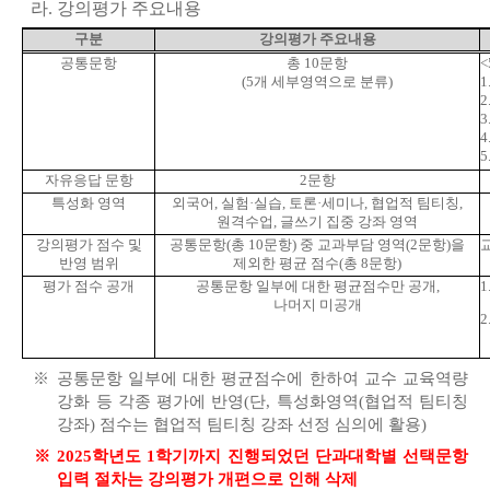
라
.
강의평가 주요내용
구분
강의평가 주요내용
공통문항
총
10
문항
<
(5
개 세부영역으로 분류
)
1
2
3
4
5
자유응답 문항
2
문항
특성화 영역
외국어
,
실험
·
실습
,
토론
·
세미나
,
협업적 팀티칭
,
원격수업
,
글쓰기 집중 강좌 영역
강의평가 점수 및
공통문항
(
총
10
문항
)
중 교과부담 영역
(2
문항
)
을
반영 범위
제외한 평균 점수
(
총
8
문항
)
평가 점수 공개
공통문항 일부에 대한 평균점수만 공개
,
1
나머지 미공개
2
※
공통문항 일부에 대한 평균점수에 한하여 교수 교육역량
강화 등 각종 평가에 반영
(
단
,
특성화영역
(
협업적 팀티칭
강좌
)
점수는 협업적 팀티칭 강좌 선정 심의에 활용
)
※
2025
학년도
1
학기까지 진행되었던 단과대학별 선택문항
입력 절차는 강의평가 개편으로 인해 삭제