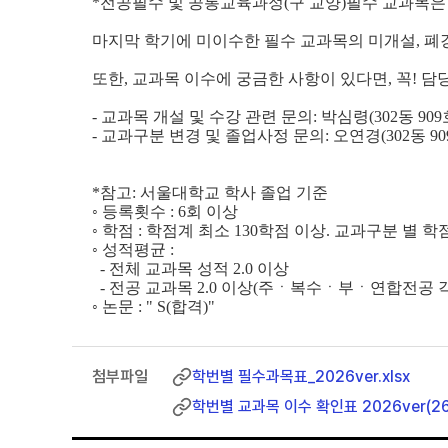
*전공필수 및 공통교육과정(구 교양)필수 교과목은 
마지막 학기에 미이수한 필수 교과목의 미개설, 폐
또한, 교과목 이수에 궁금한 사항이 있다면, 꼭! 
- 교과목 개설 및 수강 관련 문의
: 박심령(302동 909호 /
- 교과구분 변경 및 졸업사정 문의: 오연경
(302동 90
*참고: 서울대학교 학사 졸업 기준
◦ 등록횟수 : 6회 이상
◦ 학점 : 학점계 최소 130학점 이상. 교과구분 별 
◦ 성적평균 :
- 전체 교과목 성적 2.0 이상
- 전공 교과목 2.0 이상(주ㆍ복수ㆍ부ㆍ연합전공 각각
◦ 논문 : " S(합격)"
학번별 필수과목표_2026ver.xlsx
학번별 교과목 이수 확인표 2026ver(26