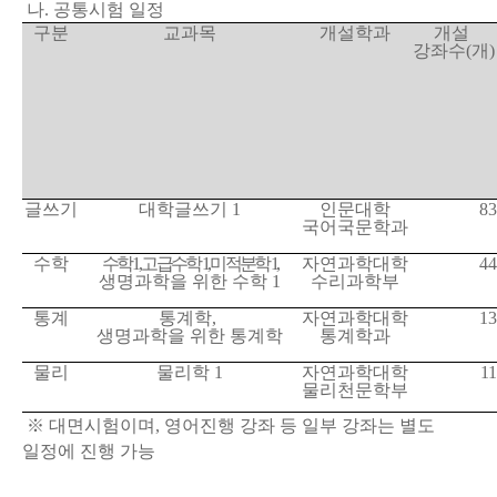
나. 공통시험 일정
구분
교과목
개설학과
개설
강좌수(개)
글쓰기
대학글쓰기 1
인문대학
83
국어국문학과
수학
수학 1, 고급수학 1, 미적분학 1,
자연과학대학
44
생명과학을 위한 수학 1
수리과학부
통계
통계학,
자연과학대학
13
생명과학을 위한 통계학
통계학과
물리
물리학 1
자연과학대학
11
물리천문학부
※ 대면시험이며, 영어진행 강좌 등 일부 강좌는 별도
일정에 진행 가능