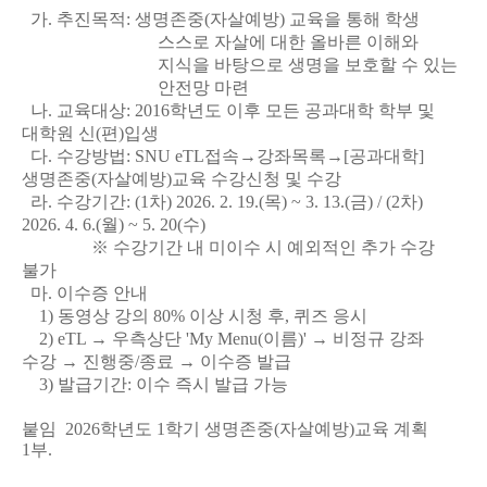
가. 추진목적: 생명존중(자살예방) 교육을 통해 학생
스스로 자살에 대한 올바른 이해와
지식을 바탕으로 생명을 보호할 수 있는
안전망 마련
나. 교육대상: 2016학년도 이후 모든 공과대학 학부 및
대학원 신(편)입생
다. 수강방법:
SNU eTL접속→강좌목록→[공과대학]
생명존중(자살예방)교육 수강신청 및 수강
라. 수강기
간:
(1차) 2026. 2.
19.(목) ~ 3.
13.(금) /
(2차)
2026. 4
.
6.(월) ~ 5. 20(수)
※ 수강기간 내 미이수 시 예외적인 추가 수강
불가
마. 이수증 안내
1) 동영상 강의 80% 이상 시청 후, 퀴즈 응시
2)
eTL → 우측상단 'My Menu(이름)' → 비정규 강좌
수강 → 진행중/종료 →
이수증 발급
3) 발급기간: 이수 즉시 발급 가능
붙임 2026학년도 1학기 생명존중(자살예방)교육 계획
1부.