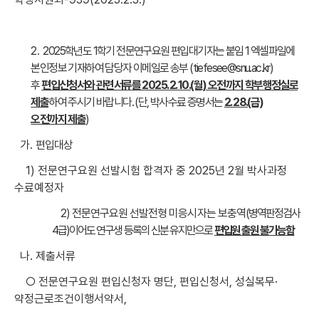
2.
2025학년도 1학기 전문연구요원 편입대기자는 붙임 1 엑셀파일에
본인정보 기재하여 담당자 이메일로 송부 (tiefesee@snu.ac.kr)
후
편입신청서와 관련서류를 2025. 2. 10.(월) 오전까지 학부행정실로
제출
하여 주시기 바랍니다. (단, 박사수료 증명서는
2. 28.(금)
오전까지 제
출
)
가.
편입대상
1) 전문연구요원 선발시험 합격자 중 2025년 2월 박사과정
수료예정자
2) 전문연구요원 선발전형 미응시자는 보충역
(병역판정검사
4급)이어도 연구생 등록의 신분 유지만으로
편입원 출원 불가능함
나. 제출서류
○ 전문연구요원 편입신청자 명단, 편입신청서, 성실복무·
약정근로조건이행서약서,