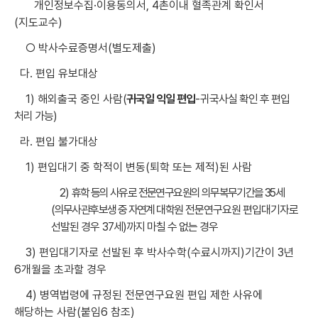
개인정보수집·이용동의서, 4촌이내 혈족관계 확인서
(지도교수)
○ 박사수료증명서(별도제출)
다. 편입 유보대상
1) 해외출국 중인 사람
(
귀국일 익일 편입
-귀국사실 확인 후 편입
처리 가능)
라. 편입 불가대상
1) 편입대기 중 학적이 변동(퇴학 또는 제적)된 사람
2)
휴학 등의 사유로 전문연구요원의 의무복무기간을 35세
(의무사관후보생 중 자연계 대학원
전문연구요원 편입대기자로
선발된 경우 37세)까지 마칠 수 없는 경우
3) 편입대기자로 선발된 후 박사수학(수료시까지)기간이 3년
6개월을 초과할 경우
4) 병역법령에 규정된 전문연구요원 편입 제한 사유에
해당하는 사람(붙임6 참조)