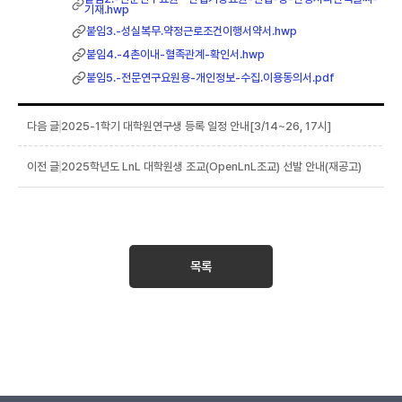
기재.hwp
붙임3.-성실복무.약정근로조건이행서약서.hwp
붙임4.-4촌이내-혈족관계-확인서.hwp
붙임5.-전문연구요원용-개인정보-수집.이용동의서.pdf
2025-1학기 대학원연구생 등록 일정 안내[3/14~26, 17시]
2025학년도 LnL 대학원생 조교(OpenLnL조교) 선발 안내(재공고)
목록