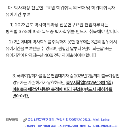
마. 박사과정 전문연구요원 학위취득 의무화 및 학위미취득자
유예기간 부여
1) 2023년도 박사학위과정 전문연구요원 편입자부터는
병역법 37조에 따라 복무중 박사학위를 반드시 취득해야 합니다.
2) 2년 이내에 박사학위를 취득하지 못한 경우에는 3년의 범위에서
유예기간을 부여받을 수 있으며, 편입된 날부터 2년이 되는날 또는
유예기간이 만료되는날 40일 전까지
제출하여야 합니다.
3.
국외여행허가를 받은 편입대기자 중 2025년 2월까지 출국예정인
경우에는 기존 허가가
유효
하지만,
복무시작일(
2025년 3월 1일)
이후 출국 예정인 사람은
목적에 따라
편입 후
반드시 재허가를
받아야함.
붙임1.전문연구요원-편입신청자명단2025.3.-서식-1.xlsx
붙임2.-전문연구요원ㆍ산업기능요원-편입-등-신청서파란색글씨-