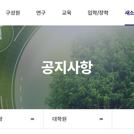
구성원
연구
교육
입학/장학
새소
공지사항
항
대학원