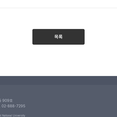
목록
동 909호
. 02-888-7295
 National University