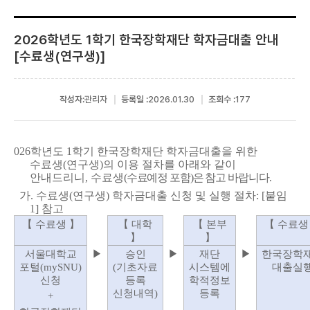
2026학년도 1학기 한국장학재단 학자금대출 안내
[수료생(연구생)]
작성자:
관리자
등록일 :
2026.01.30
조회수 :
177
026학년도 1학기 한국장학재단 학자금대출을 위한
수료생(연구생)의 이용 절차를 아래와 같이
안내드리니, 수료생
(수료예정 포함)은 참고 바랍니다.
가. 수료생(연구생) 학자금대출 신청 및 실행 절차:
[붙임
1] 참고
【 수료생 】
【 대학
【 본부
【 수료생
】
】
서울대학교
▶
승인
▶
재단
▶
한국장학
포털(mySNU)
(기초자료
시스템에
대출실
신청
등록
학적정보
신청내역)
등록
+