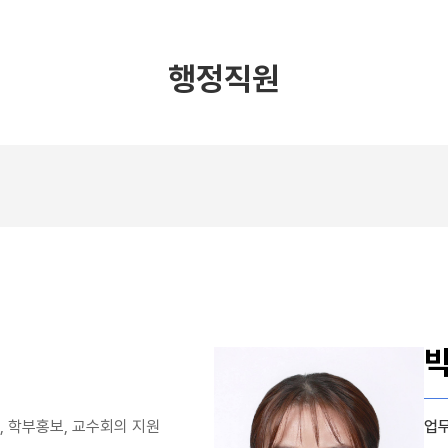
행정직원
, 학부홍보, 교수회의 지원
업