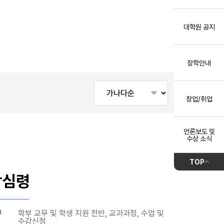
대학원 공지
장학안내
창업/취업
언론보도 및
수상 소식
TOP
박심령
무
학부 교무 및 학생 지원 전반, 교과과정, 수업 및
수강신청