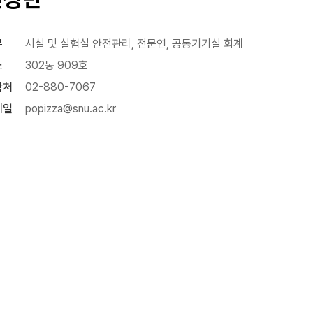
무
시설 및 실험실 안전관리, 전문연, 공동기기실 회계
소
302동 909호
락처
02-880-7067
메일
popizza@snu.ac.kr