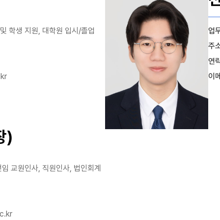
및 학생 지원, 대학원 입시/졸업
업
주
연
kr
이
장)
전임 교원인사, 직원인사, 법인회계
c.kr