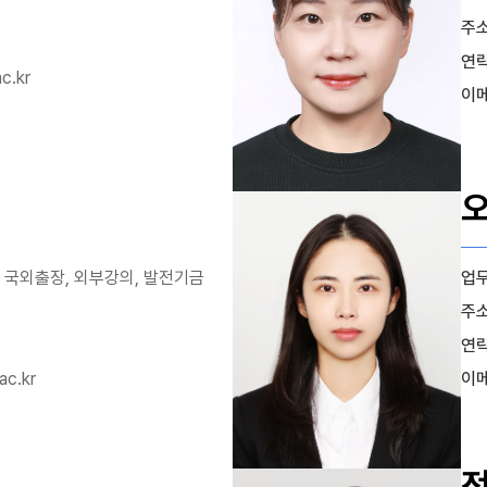
주
연
c.kr
이
 국외출장, 외부강의, 발전기금
업
주
연
ac.kr
이