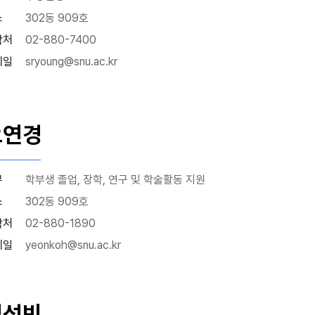
소
302동 909호
락처
02-880-7400
메일
sryoung@snu.ac.kr
오연경
무
학부생 졸업, 장학, 연구 및 학술활동 지원
소
302동 909호
락처
02-880-1890
메일
yeonkoh@snu.ac.kr
전성빈