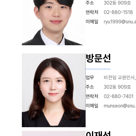
주소
302동 909호
연락처
02-880-1518
이메일
ryu1999@snu.a
방문선
업무
비전임 교원인사,
주소
302동 909호
연락처
02-880-7401
이메일
munseon@snu.
이재선