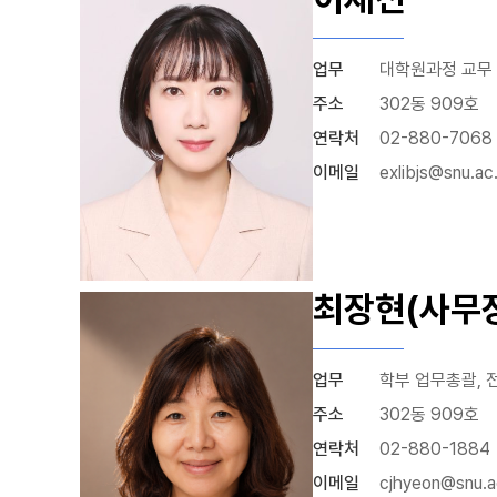
업무
대학원과정 교무 
주소
302동 909호
연락처
02-880-7068
이메일
exlibjs@snu.ac.
최장현(사무
업무
학부 업무총괄, 
주소
302동 909호
연락처
02-880-1884
이메일
cjhyeon@snu.a