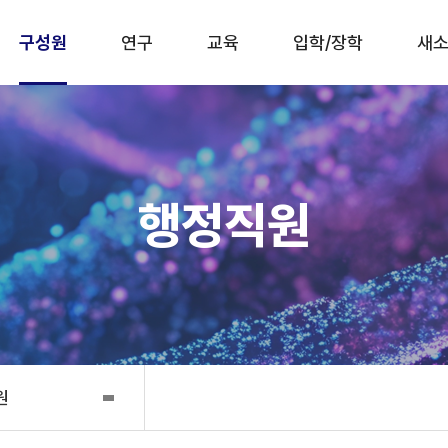
구성원
연구
교육
입학/장학
새소
행정직원
원