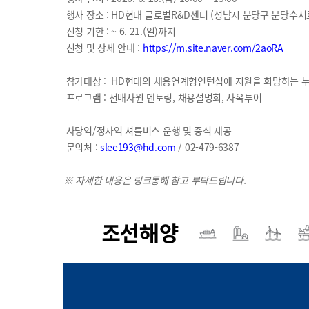
행사 장소
: HD
현대 글로벌
R&D
센터
(
성남시 분당구 분당수서
신청 기한 : ~ 6. 21.(일)까지
신청 및 상세 안내 :
https://m.site.naver.com/2aoRA
참가대상 :
HD현대의 채용연계형인턴십에 지원을 희망하는 누
프로그램 : 선배사원 멘토링, 채용설명회, 사옥투어
사당역
/
정자역 셔틀버스 운행 및 중식 제공
문의처
:
slee193@hd.com
/ 02-479-6387
※ 자세한 내용은 링크통해 참고 부탁드립니다.