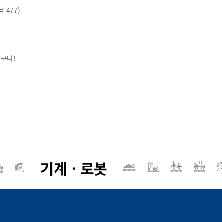
로
477)
구나!