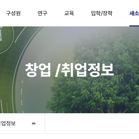
구성원
연구
교육
입학/장학
새소
창업 /취업정보
취업정보