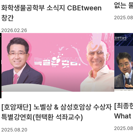
없는 
화학생물공학부 소식지 CBEtween
YTN
창간
2025.08
2026.02.26
[최종
[호암재단] 노벨상 & 삼성호암상 수상자
What 
특별강연회(현택환 석좌교수)
You
2025.08
2025.08.20