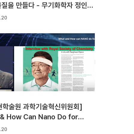
물질을 만들다 - 무기화학자 정인 /
 사이언스
.20
현학술원 과학기술혁신위원회]
& How Can Nano Do for
?(현택환 석좌교수)
.20