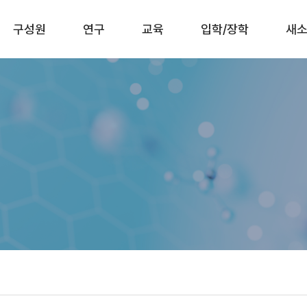
구성원
연구
교육
입학/장학
새소