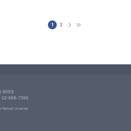
1
2
동 909호
. 02-888-7295
 National University