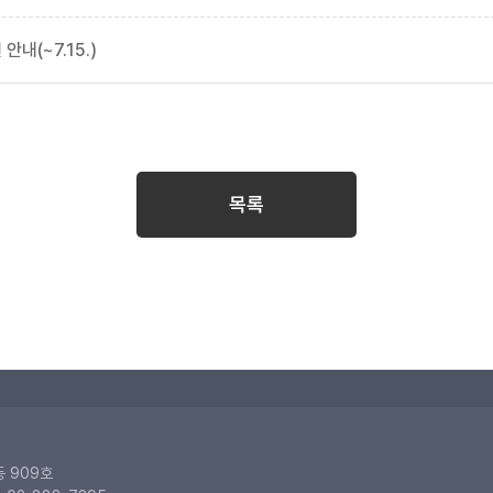
내(~7.15.)
목록
동 909호