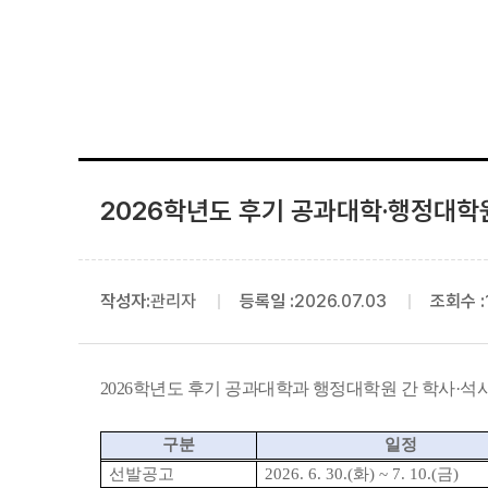
2026학년도 후기 공과대학·행정대학원
작성자:
관리자
등록일 :
2026.07.03
조회수 :
2026
학년도 후기 공과대학과 행정대학원 간 학사
·
석
구분
일정
선발공고
2026. 6. 30.(
화
) ~ 7. 10.(
금
)