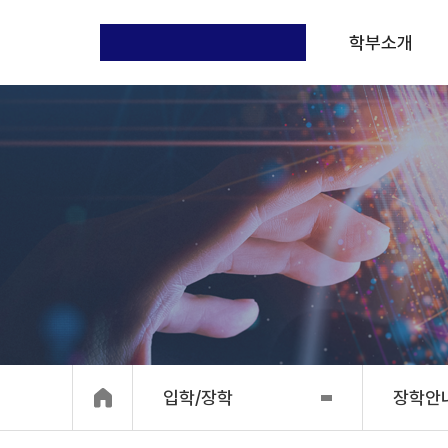
학부소개
입학/장학
장학안