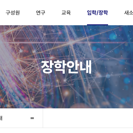
구성원
연구
교육
입학/장학
새소
장학안내
내