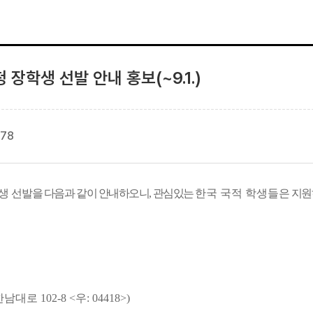
 장학생 선발 안내 홍보(~9.1.)
78
생 선발
을 다음과 같이 안내하오니, 관심있는
한국 국적 학생들
은 지원
102-8 <우: 04418>)