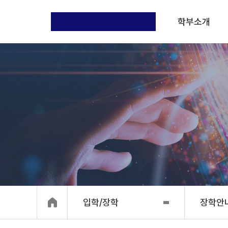
학부소개
입학/장학
장학안