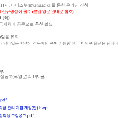
 11시
,
마이스누(my.snu.ac.kr)를 통한 온라인 신청
신규생성이 필수 (붙임 영문 안내문 참조)
11.(화)
 국제처에 공문으로 추천 필요
)임
을 유의
기가 남아있는 학생의
경
우에만 수혜 가능함
(한국어연수 옵션은 단과대
부.
공고(국/영문) 각 1부. 끝.
.pdf
금 관리 지침 개정(안).hwp
장학생 모집공고.pdf