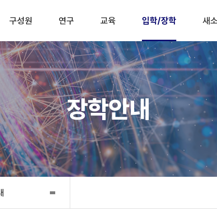
구성원
연구
교육
입학/장학
새소
장학안내
내