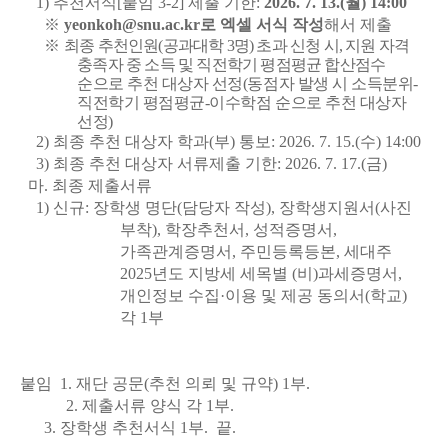
1) 추천서식[붙임 3-2] 제출 기한:
2026. 7. 13.(월) 14:00
※
yeonkoh@snu.ac.kr로 엑셀 서식 작성
해서 제출
※
최종 추천인원(공과대학 3명) 초과 신청 시, 지원 자격
충족자 중 소득 및 직전학기 평점평균 합산점수
순으로 추천 대상자 선정(동점자 발생 시 소득분위-
직전학기 평점평균-이수학점 순으로 추천 대상자
선정)
2) 최종 추천 대상자 학과(부) 통보: 2026. 7. 15.(수) 14:00
3) 최종 추천 대상자 서류제출 기한: 2026. 7. 17.(금)
마. 최종 제출서류
1) 신규:
장학생 명단(담당자 작성), 장학생지원서(사진
부착), 학장추천서, 성적증명서,
가족관계증명서, 주민등록등본, 세대주
2025년도 지방세 세목별 (비)과세증명서,
개인정보 수집·이용 및 제공 동의서(학교)
각 1부
붙임 1. 재단 공문(추천 의뢰 및 규약) 1부.
2. 제출서류 양식 각 1부.
3. 장학생 추천서식 1부. 끝.