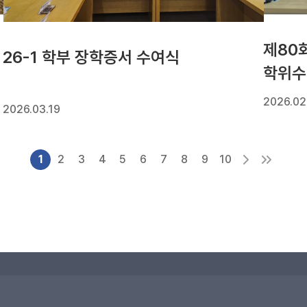
제80
26-1 학부 장학증서 수여식
학위수
2026.02
2026.03.19
1
2
3
4
5
6
7
8
9
10