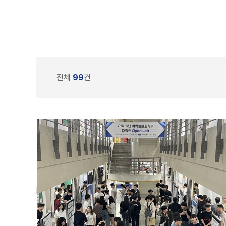
전체
99
건