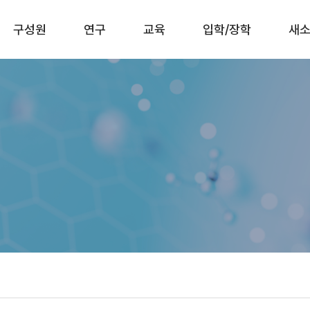
구성원
연구
교육
입학/장학
새소