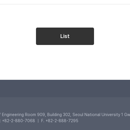
List
of Engineering Room 909, Building 302, Seoul National University 1 
e: +82-2-880-7068 ｜ F. +82-2-888-7295