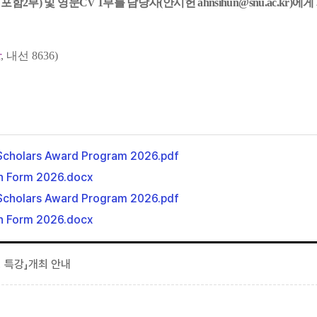
함2부) 및 영문CV 1부를 담당자(안시헌 ahnsihun@snu.ac.kr
r
, 내선 8636)
A Scholars Award Program 2026.pdf
on Form 2026.docx
A Scholars Award Program 2026.pdf
on Form 2026.docx
 특강」개최 안내