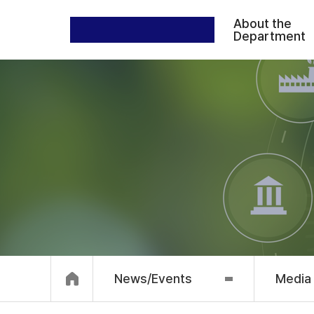
About the
Department
News/Events
Media