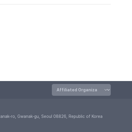
Gwanak-ro, Gwanak-gu, Seoul 08826, Republic of Korea