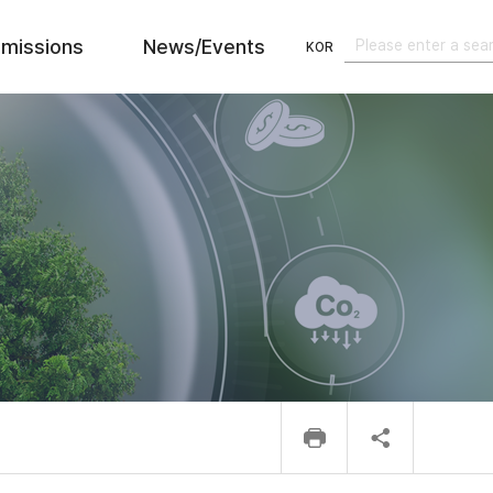
missions
News/Events
KOR
검색
검색