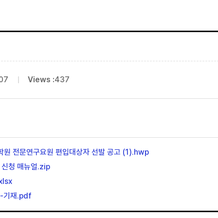
07
Views :
437
대학원 전문연구요원 편입대상자 선발 공고 (1).hwp
 신청 매뉴얼.zip
lsx
기재.pdf