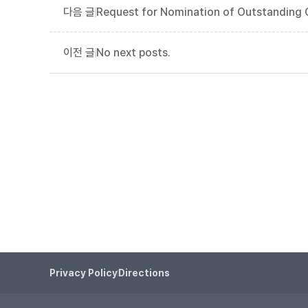
Request for Nomination of Outstanding C
No next posts.
Privacy Policy
Directions