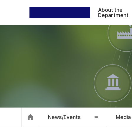
About the
Department
News/Events
Media