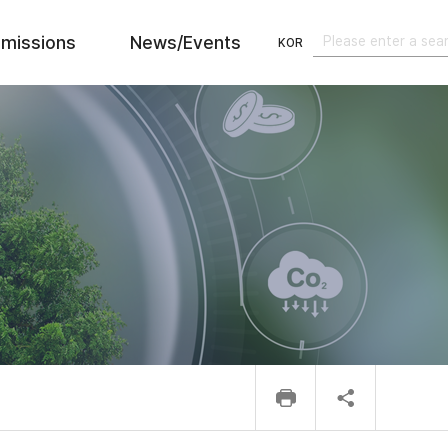
missions
News/Events
KOR
검색
검색