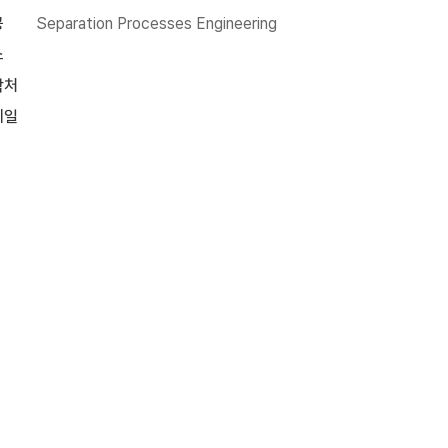
공
Separation Processes Engineering
소
락처
메일
ahn, Ji-Sook
공
Microbial Engineering and Synthetic Biology
소
302-9120| Biomolecular Engineering
Laboratory
락처
02-880-9228
메일
hahnjs@snu.ac.kr