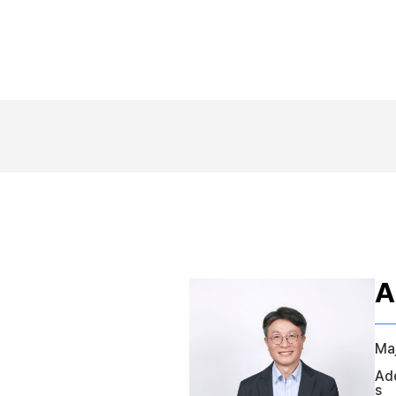
A
Ma
Ad
s