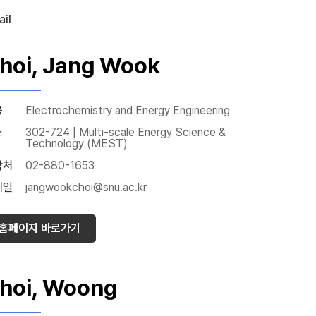
il
hoi, Jang Wook
공
Electrochemistry and Energy Engineering
소
302-724 | Multi-scale Energy Science &
Technology (MEST)
락처
02-880-1653
메일
jangwookchoi@snu.ac.kr
홈페이지 바로가기
hoi, Woong