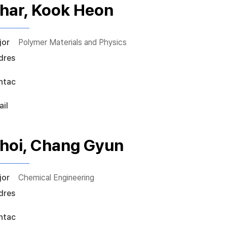
har, Kook Heon
jor
Polymer Materials and Physics
dres
ntac
il
hoi, Chang Gyun
jor
Chemical Engineering
dres
ntac