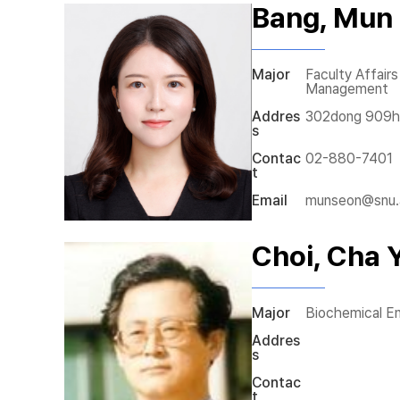
Bang, Mun
Major
Faculty Affair
Management
Addres
302dong 909
s
Contac
02-880-7401
t
Email
munseon@snu.
Choi, Cha 
Major
Biochemical En
Addres
s
Contac
t