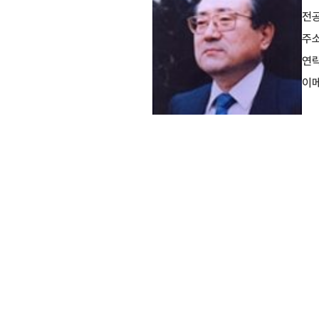
전
주
연
이
H
istry and Materials Design
전
d State Chemistry Laboratory
주
연
c.kr
이