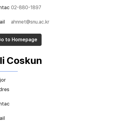
ntac
02-880-1897
il
ahnnet@snu.ac.kr
o to Homepage
li Coskun
jor
dres
ntac
il