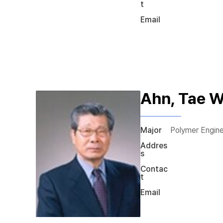
t
Email
Ahn, Tae 
Major
Polymer Engine
Addres
s
Contac
t
Email