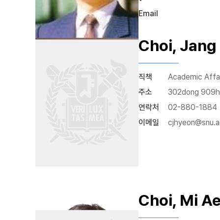
Email
Choi, Jang
직책
Academic Affai
주소
302dong 909
연락처
02-880-1884
이메일
cjhyeon@snu.a
Choi, Mi A