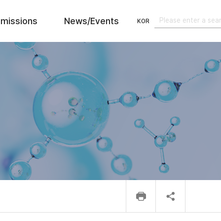
missions
News/Events
KOR
검색
검색