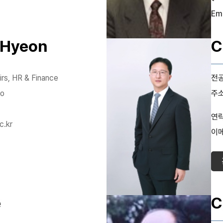
Ema
 Hyeon
C
rs, HR & Finance
전
ho
주
연
c.kr
이
e
C