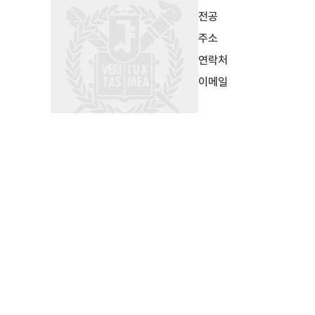
전공
주소
연락처
이메일
Chung, In
전공
Inorganic Chem
주소
302-919 | Soli
연락처
02-880-7408
이메일
inchung@snu.a